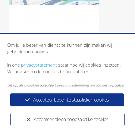
Om jullie beter van dienst te kunnen zijn maken wij
gebruik van cookies.
In ons
privacystatement
staat hoe wij cookies inzetten.
Wij adviseren de cookies te accepteren.
Let op: als u cookies accepteert geeft u toestemming om cookies te plaatsen.
Accepteer beperkte statistieken cookies
Privacystatement
Disclaimer
Ontwikkeld door:
Yardzorgsites.nl
Accepteer alleen noodzakelijke cookies